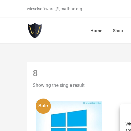
Skip
wieselsoftware[@]mailbox.org
to
content
Home
Shop
8
Showing the single result
Sale
Wi
spe