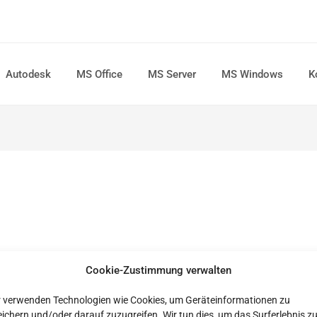
Autodesk
MS Office
MS Server
MS Windows
K
Cookie-Zustimmung verwalten
r verwenden Technologien wie Cookies, um Geräteinformationen zu
ichern und/oder darauf zuzugreifen. Wir tun dies, um das Surferlebnis z