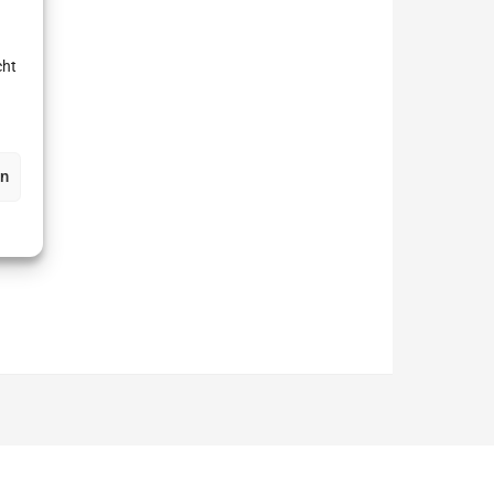
cht
en