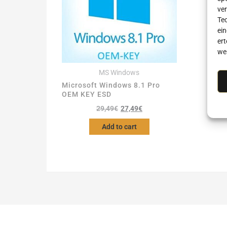
ve
Te
ein
er
we
MS Windows
Microsoft Windows 8.1 Pro
OEM KEY ESD
Original
Current
29,49
€
27,49
€
price
price
Add to cart
was:
is:
29,49€.
27,49€.