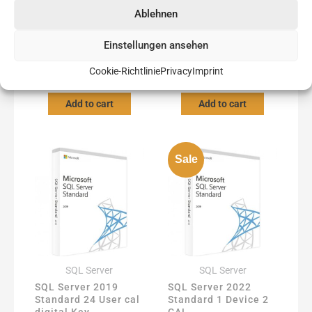
Ablehnen
SQL Server
SQL Server
SQL Server 2019
SQL Server 2019
Einstellungen ansehen
Standard 20 core
Standard 24 core
digital Key
digital Key
Cookie-Richtlinie
Privacy
Imprint
169,00
€
219,00
€
Add to cart
Add to cart
Sale
SQL Server
SQL Server
SQL Server 2019
SQL Server 2022
Standard 24 User cal
Standard 1 Device 2