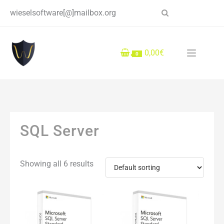
Skip
wieselsoftware[@]mailbox.org
to
content
0,00€
0
SQL Server
SQL Server Software zu guten Preisen.
Showing all 6 results